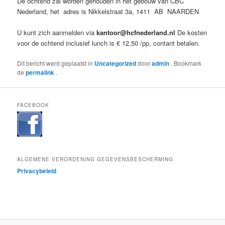
De ochtend zal worden gehouden in het gebouw van CBC
Nederland, het adres is Nikkelstraat 3a, 1411 AB NAARDEN
U kunt zich aanmelden via
kantoor@hcfnederland.nl
De kosten
voor de ochtend inclusief lunch is € 12,50 /pp, contant betalen.
Dit bericht werd geplaatst in
Uncategorized
door
admin
. Bookmark
de
permalink
.
FACEBOOK
ALGEMENE VERORDENING GEGEVENSBESCHERMING
Privacybeleid