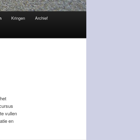
n
Kringen
Archief
het
cursus
te vullen
atie en