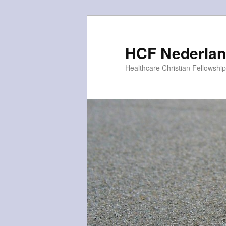
Spring
naar
de
HCF Nederla
primaire
Healthcare Christian Fellowship
inhoud