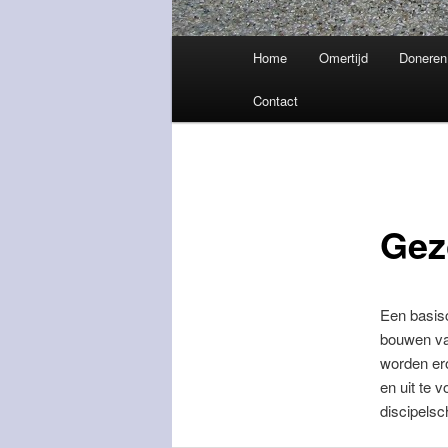
Hoofdmenu
Home
Omertijd
Doneren
Contact
Gez
Een basisc
bouwen va
worden ero
en uit te 
discipelsc